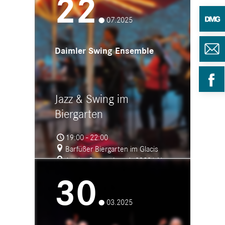
22.
- Bronnen
07.2025
Daimler Swing Ensemble
Jazz & Swing im
Biergarten
19:00 - 22:00
Barfüßer Biergarten im Glacis
An der Caponniere 6, 89231 Neu-
Ulm
30.
03.2025