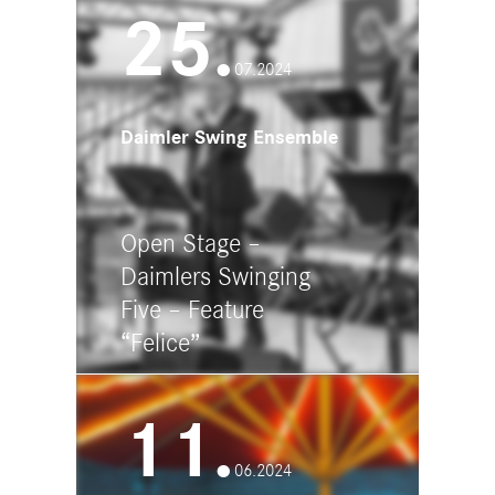
Ulm
25.
07.2024
Daimler Swing Ensemble
Open Stage –
Daimlers Swinging
Five – Feature
“Felice”
19:00 - 21:45
11.
Landschaftsgärtnerei Schick
Oberer Espach 2, 88480 Achstetten
- Bronnen
06.2024