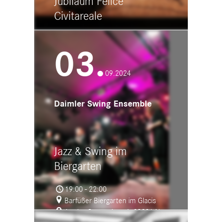
Jubiläum Felice
Civitareale
17:00 - 19:45
03.
Dürnachhalle
Bronner Straße 23, 88400 Biberach
an der Riß (Ringschnait)
09.2024
Daimler Swing Ensemble
Jazz & Swing im
Biergarten
19:00 - 22:00
Barfüßer Biergarten im Glacis
An der Caponniere 6, 89231 Neu-