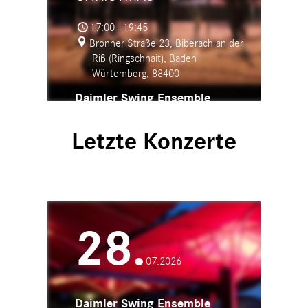
17:00 - 19:45
Bronner Straße 23, Biberach an der
Riß (Ringschnait), Baden
Würtemberg, 88400
Daimler Swing Ensemble
Letzte Konzerte
28.
07.2026
Daimler Swing Ensemble