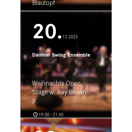
Blautopf
20:00 - 22:15
20.
Sommerbühne am Blautopf
Klosterhof, Klosterkirchensaal,
89143 Blaubeuren
12.2025
Daimler Swing Ensemble
Weihnachts Open
Stage w. Ray Brown
Jr.
19:00 - 21:45
Landschaftsgärtnerei Schick
Oberer Espach 2, 88480 Achstetten