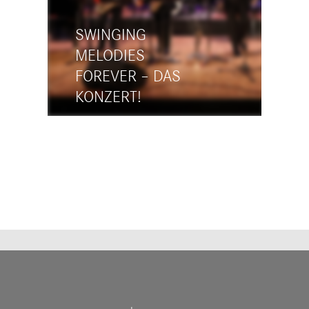
SWINGING
MELODIES
FOREVER – DAS
KONZERT!
17:00 - 19:45
LANDESAKADEMIE
OCHSENHAUSEN
Schloßbezirk 7, 88416
Ochsenhausen